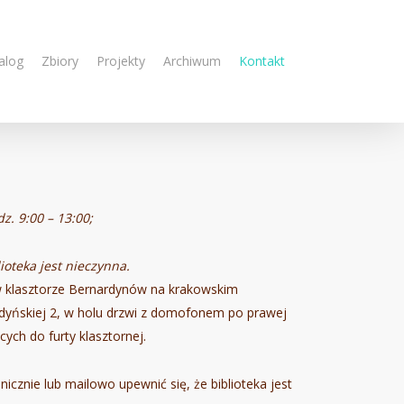
alog
Zbiory
Projekty
Archiwum
Kontakt
z. 9:00 – 13:00;
lioteka jest nieczynna.
ę w klasztorze Bernardynów na krakowskim
rdyńskiej 2, w holu drzwi z domofonem po prawej
ch do furty klasztornej.
icznie lub mailowo upewnić się, że biblioteka jest